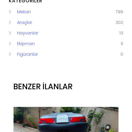
KATEGORİLER
Mekan
799
Araçlar
302
Hayvanlar
13
Ekipman
5
Figüranlar
0
BENZER İLANLAR