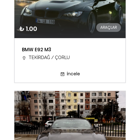
₺ 1.00
ARAÇLAR
BMW E92 M3
TEKİRDAĞ / ÇORLU
İncele