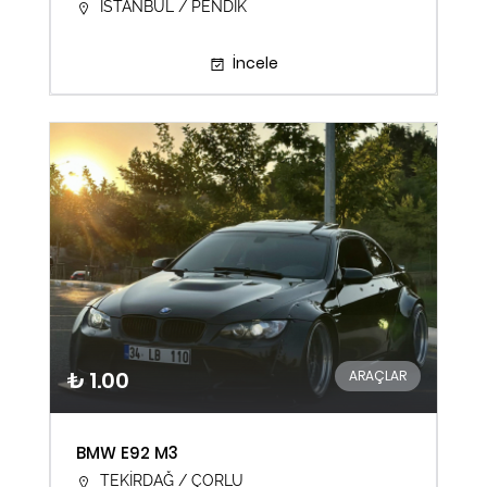
İSTANBUL / PENDİK
İncele
₺ 1.00
ARAÇLAR
BMW E92 M3
TEKİRDAĞ / ÇORLU