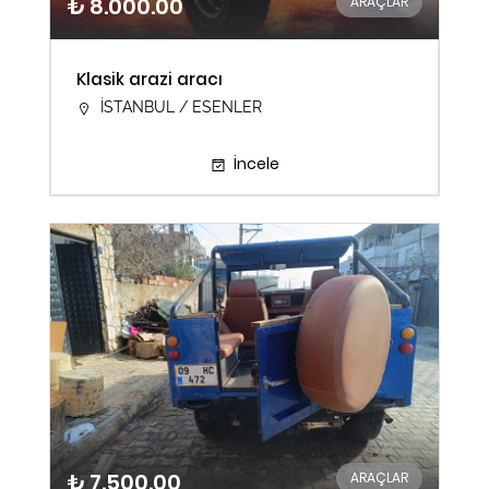
₺ 8.000.00
ARAÇLAR
Klasik arazi aracı
İSTANBUL / ESENLER
İncele
₺ 7.500.00
ARAÇLAR