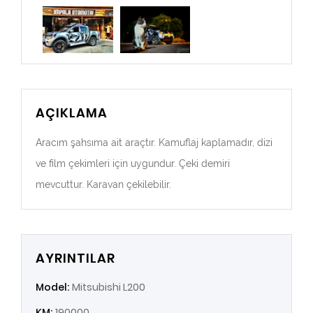
AÇIKLAMA
Aracım şahsıma ait araçtır. Kamuflaj kaplamadır, dizi
ve film çekimleri için uygundur. Çeki demiri
mevcuttur. Karavan çekilebilir.
AYRINTILAR
Model:
Mitsubishi L200
KM:
190000