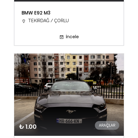
BMW E92 M3
TEKİRDAĞ / ÇORLU
İncele
₺ 1.00
ARAÇLAR