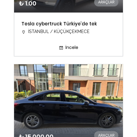
₺ 1.00
ARAÇLAR
Tesla cybertruck Türkiye’de tek
İSTANBUL / KÜÇÜKÇEKMECE
İncele
₺ 15.000.00
ARAÇLAR