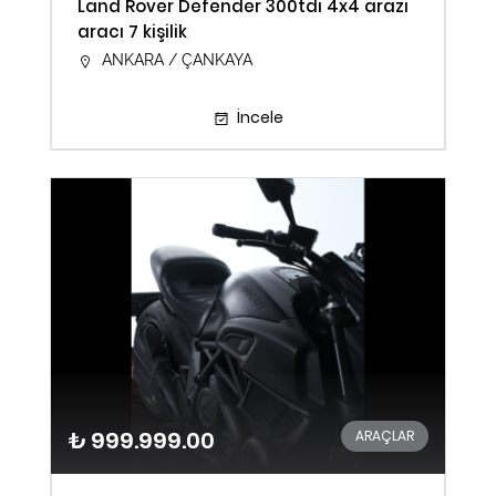
Land Rover Defender 300tdi 4x4 arazi
aracı 7 kişilik
ANKARA / ÇANKAYA
İncele
₺ 999.999.00
ARAÇLAR