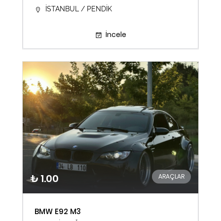
İSTANBUL / PENDİK
İncele
₺ 1.00
ARAÇLAR
BMW E92 M3