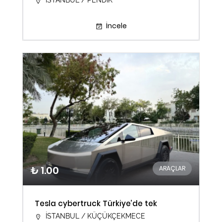
İSTANBUL / PENDİK
İncele
₺ 1.00
ARAÇLAR
Tesla cybertruck Türkiye’de tek
İSTANBUL / KÜÇÜKÇEKMECE