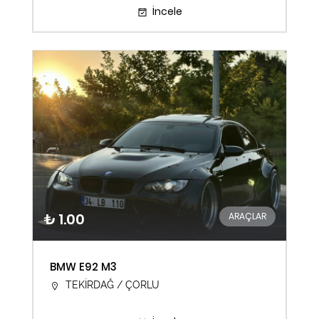
İncele
₺ 1.00
ARAÇLAR
BMW E92 M3
TEKİRDAĞ / ÇORLU