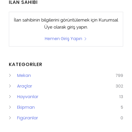
İLAN SAHİBİ
İlan sahibinin bilgilerini görüntülemek için
Kurumsal
Üye
olarak giriş yapın.
Hemen Giriş Yapın
KATEGORİLER
Mekan
799
Araçlar
302
Hayvanlar
13
Ekipman
5
Figüranlar
0