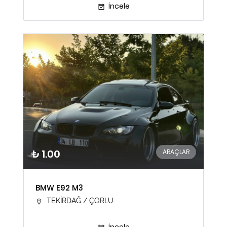
İncele
₺ 1.00
ARAÇLAR
BMW E92 M3
TEKİRDAĞ / ÇORLU