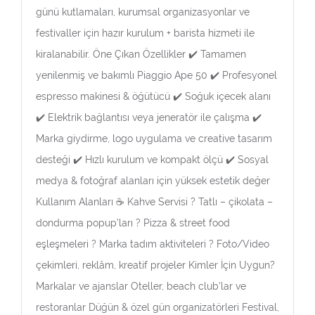
günü kutlamaları, kurumsal organizasyonlar ve
festivaller için hazır kurulum + barista hizmeti ile
kiralanabilir. Öne Çıkan Özellikler ✔️ Tamamen
yenilenmiş ve bakımlı Piaggio Ape 50 ✔️ Profesyonel
espresso makinesi & öğütücü ✔️ Soğuk içecek alanı
✔️ Elektrik bağlantısı veya jeneratör ile çalışma ✔️
Marka giydirme, logo uygulama ve creative tasarım
desteği ✔️ Hızlı kurulum ve kompakt ölçü ✔️ Sosyal
medya & fotoğraf alanları için yüksek estetik değer
Kullanım Alanları ☕ Kahve Servisi ? Tatlı – çikolata –
dondurma popup’ları ? Pizza & street food
eşleşmeleri ? Marka tadım aktiviteleri ? Foto/Video
çekimleri, reklâm, kreatif projeler Kimler İçin Uygun?
Markalar ve ajanslar Oteller, beach club’lar ve
restoranlar Düğün & özel gün organizatörleri Festival,