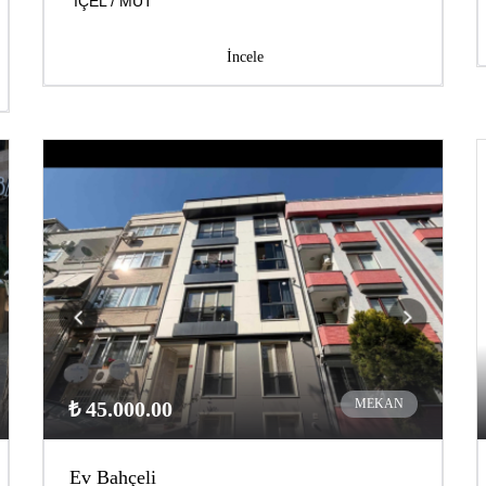
İÇEL / MUT
İncele
MEKAN
₺ 45.000.00
Ev Bahçeli