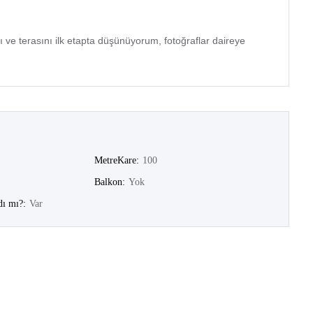
ı ve terasını ilk etapta düşünüyorum, fotoğraflar daireye
MetreKare:
100
Balkon:
Yok
dı mı?:
Var