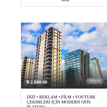
İncele
MEKAN
₺ 2.000.00
DİZİ • REKLAM • FİLM • YOUTUBE
ÇEKİMLERİ İÇİN MODERN OFİS