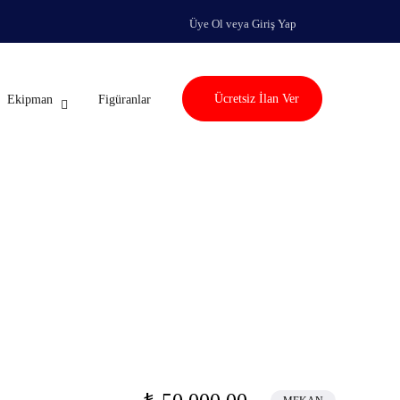
Üye Ol veya Giriş Yap
Ücretsiz İlan Ver
Ekipman
Figüranlar
am Çekimleri İçin
eklam Çekimleri İçin