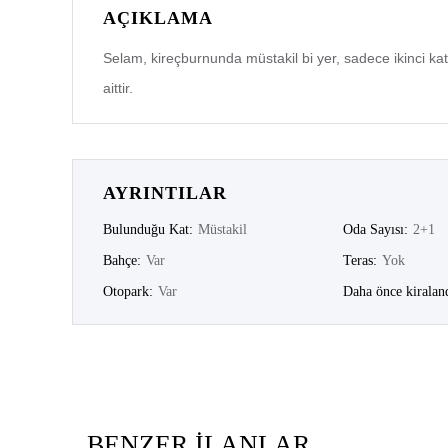
AÇIKLAMA
Selam, kireçburnunda müstakil bi yer, sadece ikinci kat
aittir.
AYRINTILAR
Bulunduğu Kat:
Müstakil
Oda Sayısı:
2+1
Bahçe:
Var
Teras:
Yok
Otopark:
Var
Daha önce kiralan
BENZER İLANLAR