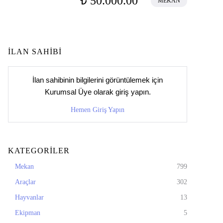
₺ 50.000.00
MEKAN
İLAN SAHİBİ
İlan sahibinin bilgilerini görüntülemek için
Kurumsal Üye
olarak giriş yapın.
Hemen Giriş Yapın
KATEGORİLER
Mekan
799
Araçlar
302
Hayvanlar
13
Ekipman
5