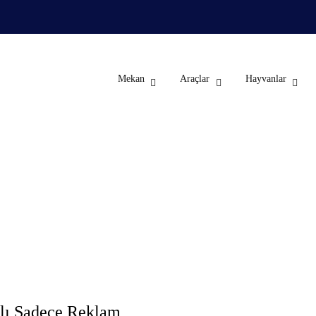
Mekan
Araçlar
Hayvanlar
ğaz Manzaralı Teraslı Sadece Rekl
nlar
Mekan
Ev
Kireçburnunda Boğaz Manzaralı Teraslı Sadece R
lı Sadece Reklam