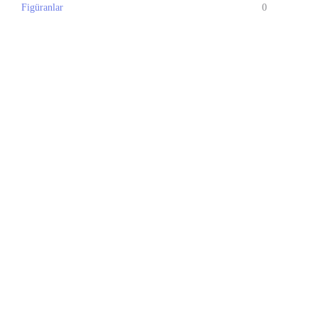
Figüranlar
0