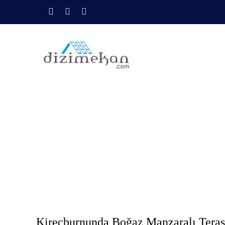
Kireçburnunda Bo
Anasayfa
İla
Kireçburnunda Boğaz Manzaralı Teras