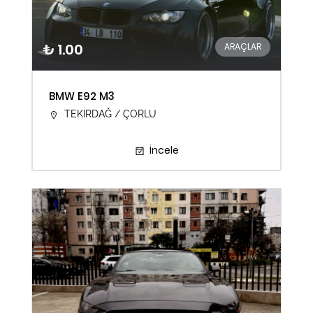
₺ 1.00
ARAÇLAR
BMW E92 M3
TEKİRDAĞ / ÇORLU
İncele