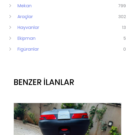
Mekan
799
Araçlar
302
Hayvanlar
13
Ekipman
5
Figüranlar
0
BENZER İLANLAR