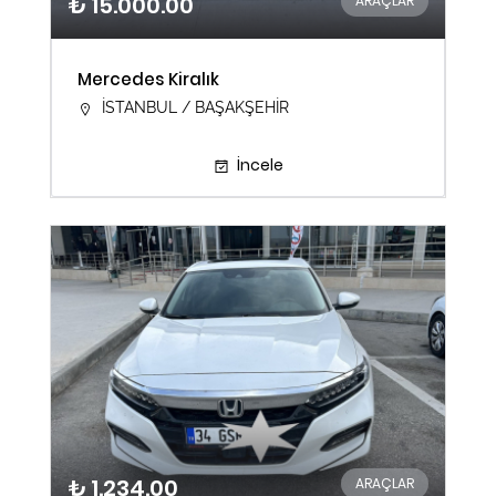
₺ 15.000.00
ARAÇLAR
Mercedes Kiralık
İSTANBUL / BAŞAKŞEHİR
İncele
₺ 1.234.00
ARAÇLAR