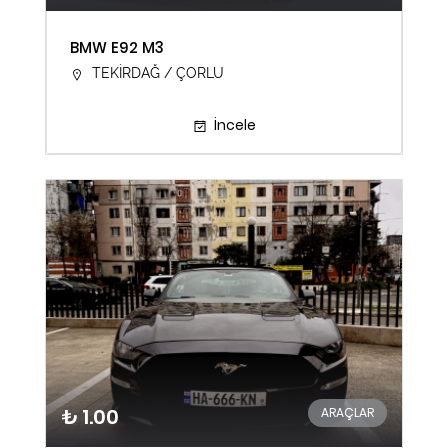
BMW E92 M3
TEKİRDAĞ / ÇORLU
İncele
₺ 1.00
ARAÇLAR