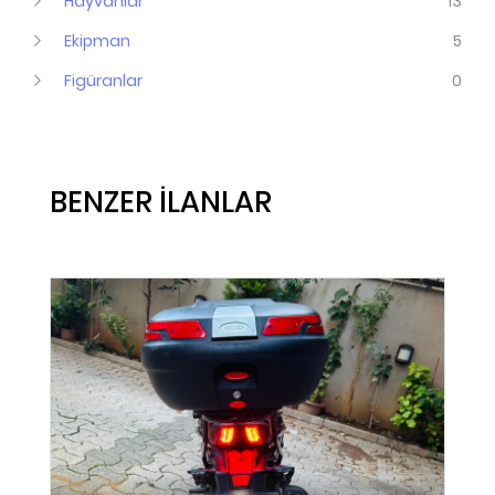
Hayvanlar
13
Ekipman
5
Figüranlar
0
BENZER İLANLAR