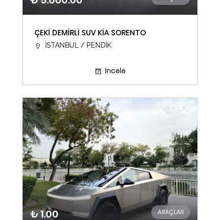
₺ 5.000.00
ÇEKİ DEMİRLİ SUV KİA SORENTO
İSTANBUL / PENDİK
İncele
₺ 1.00
ARAÇLAR