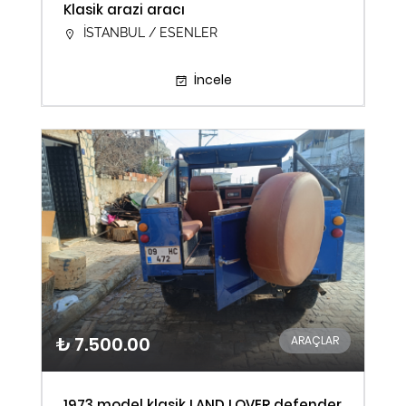
Klasik arazi aracı
İSTANBUL / ESENLER
İncele
₺ 7.500.00
ARAÇLAR
1973 model klasik LAND LOVER defender