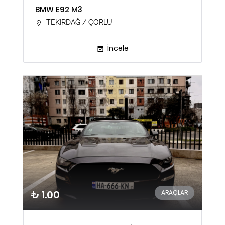
BMW E92 M3
TEKİRDAĞ / ÇORLU
İncele
₺ 1.00
ARAÇLAR