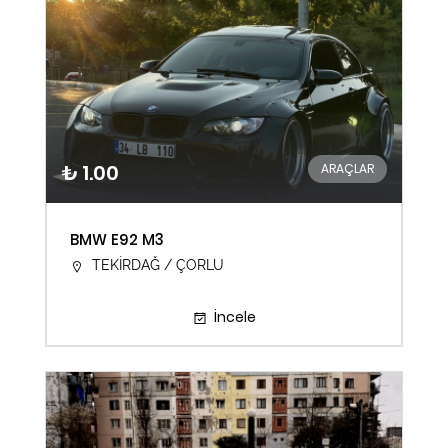
₺ 1.00
ARAÇLAR
BMW E92 M3
TEKİRDAĞ / ÇORLU
İncele