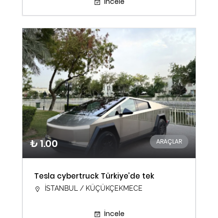
İncele
₺ 1.00
ARAÇLAR
Tesla cybertruck Türkiye’de tek
İSTANBUL / KÜÇÜKÇEKMECE
İncele