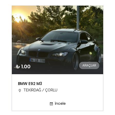
₺ 1.00
ARAÇLAR
BMW E92 M3
TEKİRDAĞ / ÇORLU
İncele